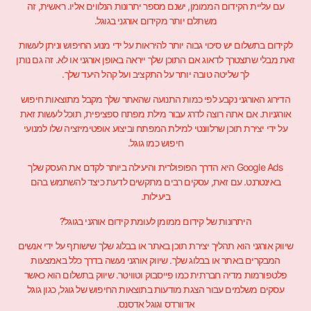
עם עליית הקידום הממומן, ישנם מספר יתרונות הנלווים אליו. ראשית, זה
משתלם יותר מקידום אורגני בגוגל.
לקידום בתשלום יש סיכוי גבוה יותר להיראות על ידי מנוע החיפוש וניתן לעשות
זאת מבלי שתצטרך לדאוג אם התוכן שלך ייראה באופן אורגני או לא. זה גם נותן
לך שליטה טובה יותר על התקציב ועל קהל היעד שלך.
הדירוג האורגני נקבע לפי כמות התנועה שהאתר שלך מקבל מתוצאות חיפוש
אורגניות. אם אתה רוצה לדרג עבור מילת מפתח ספציפית, תוכל לעשות זאת
על ידי יצירת תוכן שרלוונטי למילת המפתח וביצוע אופטימיזציה שלו למנועי
חיפוש כמו גוגל.
Google Ads היא הדרך הפופולרית והיעילה ביותר לקדם את העסק שלך
באינטרנט. עם זאת, עסקים רבים מתקשים לדעת כיצד להשתמש בהם
ביעילות.
היתרונות של קידום ממומן לעומת קידום אורגני בגוגל?
שיווק אורגני הוא תהליך יצירת תוכן באתר או בבלוג שלך שישותף על ידי אנשים
המבקרים באתר או בבלוג שלך. שיווק אורגני נעשה בדרך כלל באמצעות
פלטפורמות מדיה חברתית כמו פייסבוק וטוויטר. שיווק בתשלום הוא כאשר
עסקים משלמים עבור הצגת מודעות בתוצאות החיפוש של גוגל, כגון גוגל
אדוורדס וגוגל אדסנס.