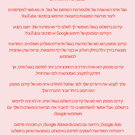
גוגל אדס הוא שמה של פלטפורמת הפרסום של גוגל. זה מאפשר למפרסמים
ליצור מודעות המוצגות בתוצאות החיפוש ובסרטוני YouTube.
קידום בתשלום בגוגל מאפשר לך לשלם כדי שהמודעה שלך תוצג בקטע
הקידום הממומן של חיפוש Google או סרטוני YouTube.
קידום ממומן הוא סוג של מודעות בגוגל אדוורדס שעליהן משלמים. המודעות
מוצגות בדרך כלל בחלק העליון או בצד של דף התוצאות, ונראה שהן אורגניות
למשתמש.
קידום ממומן הוא אחת הדרכים החסכוניות ביותר לפרסם בגוגל אדס, אך
תזדקק לתקציב ואסטרטגיה לפני שתתחיל.
עליך לקבוע את היעדים שלך לפני שתוכל להחליט איזה סוג של קידום ממומן
הוא הטוב ביותר עבור החברה שלך.
קידום ממומן הוא סוג של קידום בתשלום בגוגל אדס. זה לא זהה לחיפוש
בתשלום, אבל אפשר להשתמש בו כדי להגביר את הנראות והמעורבות שלך עם
משתמשי Google.
Google Ads, הידועה גם בשם Google Adwords, הן תוכניות פרסום
דיגיטליות המסייעות לעסקים לפרסם באינטרנט באמצעות שיווק בתשלום