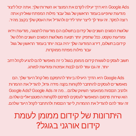
Google Ads היא דרך יעילה לקדם את המוצר או השירות שלך. אתה יכול ליצור
מודעות שיופיעו בעמוד הראשון של גוגל עבור מילות המפתח שאליהן אתה
רוצה למקד. זה עוזר לך לייצר יותר לידים ולהגדיל את העסק שלך בקצב מהיר.
שלושת הסוגים השונים של קידום בתשלום הם מודעות לתצוגה, מודעות וידאו
ומודעות טקסט. ככל שתפיק יותר תנועה משלושת הסוגים השונים הללו של
קידום בתשלום, דירוג המודעה שלך יהיה גבוה יותר בעמוד הראשון של גוגל
עבור מילות מפתח ממוקדות.
חשוב לעסקים לעשות קידום ממומן בגוגל כי זה מאפשר להם להגיע לקהל רחב
יותר. זה גם עוזר להם לבנות אמינות ומודעות למותג.
Google Ads היא הדרך היעילה ביותר להתמקם מול קהל היעד שלך. הם
מאפשרים לעסקים להתחבר ללקוחות בקנה מידה גדול, להגדיל את ההמרות
ולהניב הכנסות ממאמצי השיווק שלהם. . מה זה Google Ads? Google Ads
הוא שירות פרסום המאפשר לעסקים לפרסם ללקוחות הפוטנציאליים שלהם.
זה עוזר להם להגדיל את ההמרות, לייצר הכנסות ולהתחבר לקהל היעד שלהם.
היתרונות של קידום ממומן לעומת
קידום אורגני בגוגל?