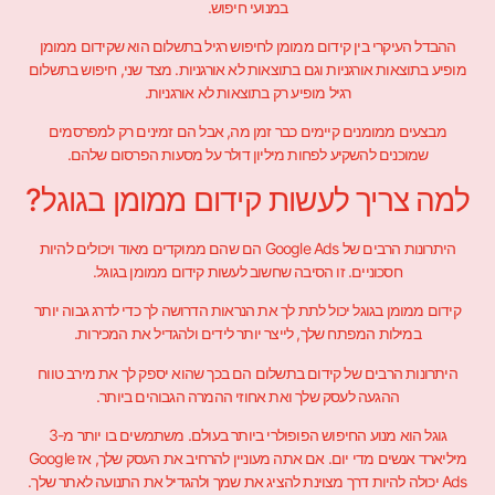
במנועי חיפוש.
ההבדל העיקרי בין קידום ממומן לחיפוש רגיל בתשלום הוא שקידום ממומן
מופיע בתוצאות אורגניות וגם בתוצאות לא אורגניות. מצד שני, חיפוש בתשלום
רגיל מופיע רק בתוצאות לא אורגניות.
מבצעים ממומנים קיימים כבר זמן מה, אבל הם זמינים רק למפרסמים
שמוכנים להשקיע לפחות מיליון דולר על מסעות הפרסום שלהם.
למה צריך לעשות קידום ממומן בגוגל?
היתרונות הרבים של Google Ads הם שהם ממוקדים מאוד ויכולים להיות
חסכוניים. זו הסיבה שחשוב לעשות קידום ממומן בגוגל.
קידום ממומן בגוגל יכול לתת לך את הנראות הדרושה לך כדי לדרג גבוה יותר
במילות המפתח שלך, לייצר יותר לידים ולהגדיל את המכירות.
היתרונות הרבים של קידום בתשלום הם בכך שהוא יספק לך את מירב טווח
ההגעה לעסק שלך ואת אחוזי ההמרה הגבוהים ביותר.
גוגל הוא מנוע החיפוש הפופולרי ביותר בעולם. משתמשים בו יותר מ-3
מיליארד אנשים מדי יום. אם אתה מעוניין להרחיב את העסק שלך, אז Google
Ads יכולה להיות דרך מצוינת להציג את שמך ולהגדיל את התנועה לאתר שלך.