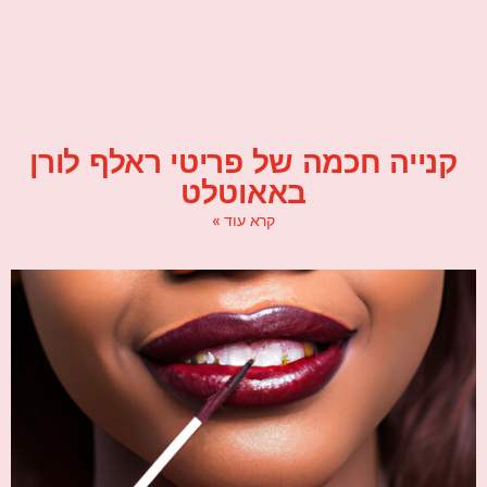
קנייה חכמה של פריטי ראלף לורן
באאוטלט
קרא עוד »