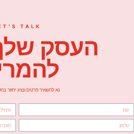
ET’S TALK
העסק שלך
להמרי
נא להשאיר פרטים ונציג יחזור ב