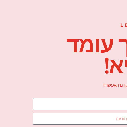
L
 עומד
א!
הקדם האפשרי!