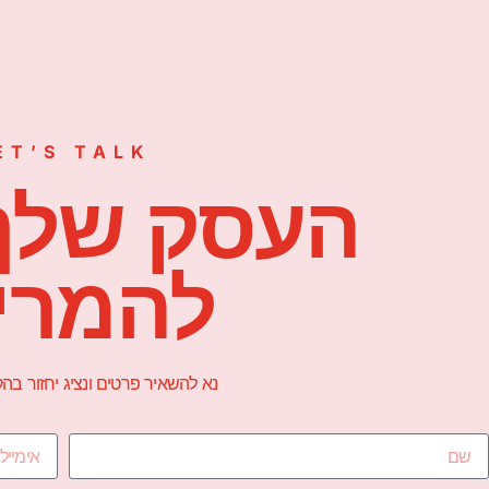
ET’S TALK
העסק שלך
להמרי
נא להשאיר פרטים ונציג יחזור ב