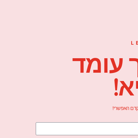
L
 עומד
א!
הקדם האפשרי!