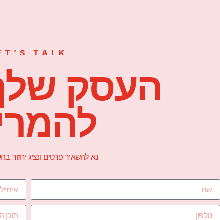
ET’S TALK
העסק שלך
להמרי
נא להשאיר פרטים ונציג יחזור ב