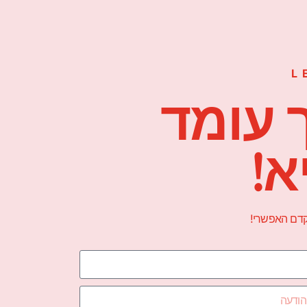
L
 עומד
א!
הקדם האפשרי!