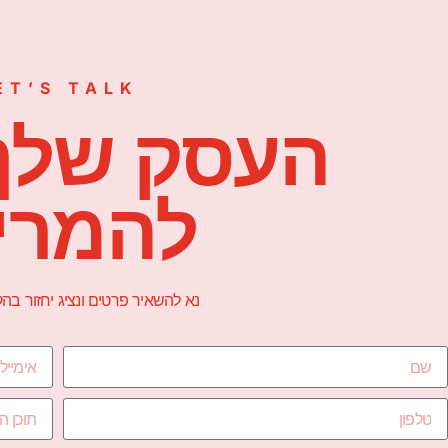
ET’S TALK
העסק שלך
להמרי
נא להשאיר פרטים ונציג יחזור ב