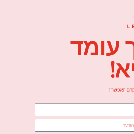
L
 עומד
א!
הקדם האפשרי!