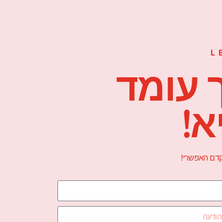
L
 עומד
א!
הקדם האפשרי!