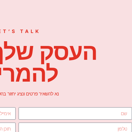
ET’S TALK
העסק שלך
להמרי
נא להשאיר פרטים ונציג יחזור ב