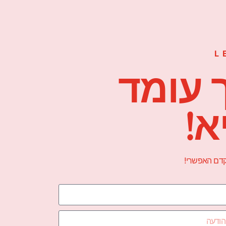
L
 עומד
א!
הקדם האפשרי!