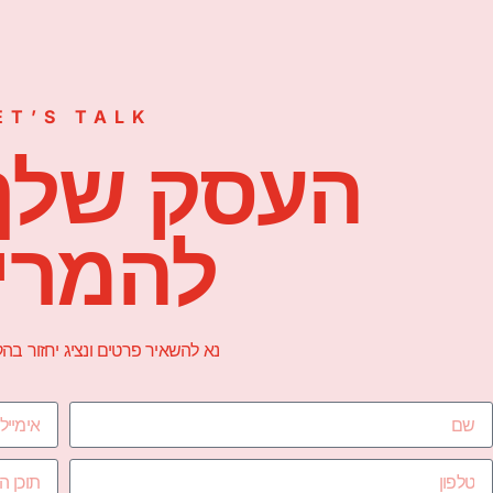
ET’S TALK
העסק שלך
להמרי
נא להשאיר פרטים ונציג יחזור ב