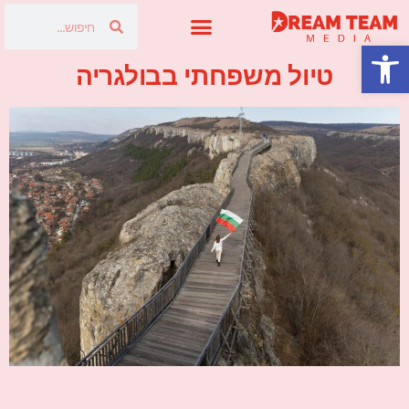
פתח סרגל נגישות
פרסום בטלוויזיה
טיול משפחתי בבולגריה