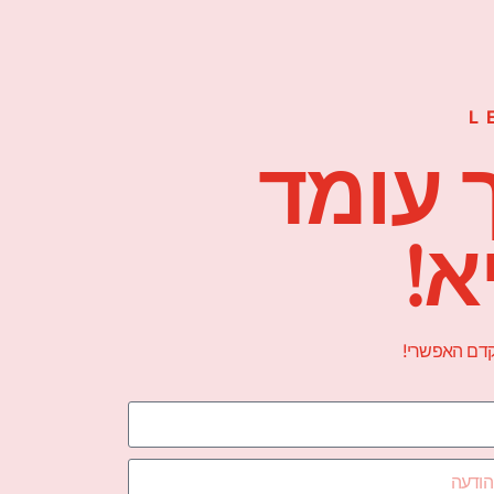
L
 עומד
א!
הקדם האפשרי!