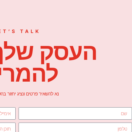
ET’S TALK
העסק שלך
להמרי
נא להשאיר פרטים ונציג יחזור ב