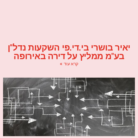
יאיר בושרי בי.די.פי השקעות נדל"ן
בע"מ ממליץ על דירה באירופה
קרא עוד »