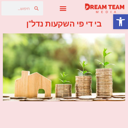
פתח סרגל נגישות
פרסום בטלוויזיה
בי די פי השקעות נדל"ן