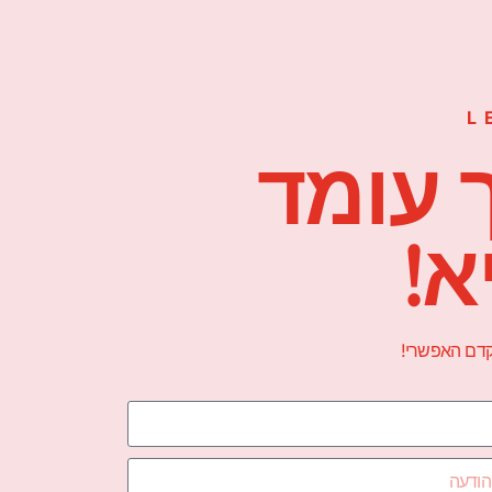
L
 עומד
א!
הקדם האפשרי!