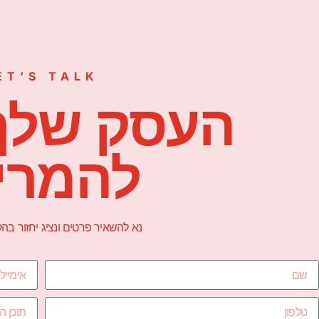
ET’S TALK
העסק שלך
להמרי
נא להשאיר פרטים ונציג יחזור ב