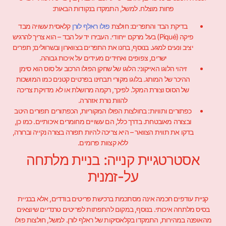
פחות מוצלח. למשל, התמקדו בנקודות הבאות:
בדיקת הבד והתפרים: חולצת
פולו ראלף לורן
קלאסית עשויה מבד
פיקה (Piqué) בעל מרקם ייחודי. העבירו יד על הבד – הוא צריך להרגיש
יציב ונעים למגע. בנוסף, בחנו את התפרים בצווארון ובשרוולים; תפרים
ישרים, צפופים ואחידים מעידים על איכות גבוהה.
זיהוי הלוגו האייקוני: הלוגו של שחקן הפולו הרכוב על סוס הוא סימן
ההיכר של המותג. בלוגו מקורי תבחינו בפרטים קטנים כמו המושכות
של הסוס וצורת המקל. לפיכך, רקמה מרושלת או לא מדויקת צריכה
להוות נורת אזהרה.
כפתורים ותוויות: בחולצות הפולו המקוריות, הכפתורים תפורים היטב
ובצורה מאובטחת. בדרך כלל, הם עשויים מחומרים איכותיים. כמו כן,
בדקו את תווית הצוואר – היא צריכה להיות תפורה בצורה נקייה וברורה,
ללא קצוות פרומים.
אסטרטגיית קנייה: בניית מלתחה
על-זמנית
קניית עודפים חכמה אינה מסתכמת ברכישת פריטים בודדים, אלא בבניית
בסיס מלתחה איכותי. בנוסף, במקום להתפתות לפריטים טרנדיים שיוצאים
מהאופנה במהירות, התמקדו בקלאסיקות של ראלף לורן. למשל, חולצות פולו