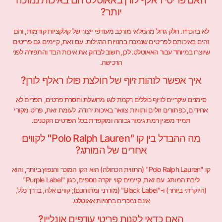
יותר?
לא בהכרח. חלק גדול מהמלאי מורכב מעודפי ייצור של קולקציות קודמות, והם
זהים באיכותם לפריטים שנמכרו בחנויות הרגילות. עם זאת, קיימים גם פריטים
שיוצרו במיוחד עבור האאוטלט. לכן, חשוב לבדוק את איכות הבד והתפירה לפני
הרכישה.
איך אפשר לזהות זיוף של חולצת פולו ראלף לורן?
סימנים עיקריים לזיוף כוללים רקמת לוגו מרושלת וחסרת פרטים, תפרים לא
אחידים, כפתורים זולים ותוויות צוואר באיכות ירודה. לעומת זאת, פריט מקורי
תמיד מפגין רמת גימור גבוהה ומוקפדת בכל הפרטים הקטנים.
מה ההבדל בין קו "Polo Ralph Lauren" לקווים
אחרים של המותג?
קו "Polo Ralph Lauren" (התווית הכחולה) הוא הקו המוכר והנפוץ ביותר, והוא
ליבת המותג. עם זאת, קיימים קווי יוקרה נוספים, כגון "Purple Label"
(היוקרתי ביותר) ו-"Black Label" (מודרני ומתוחכם); קווים אלה, בדרך כלל,
אינם נמכרים בחנויות אאוטלט.
האם כדאי לקנות פריטי עודפים אונליין?