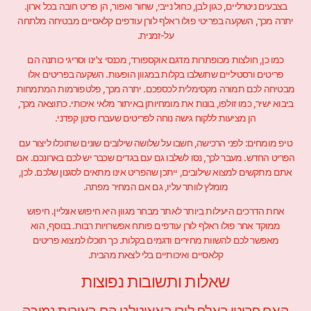
בצבעים ניטרליים, כגון לבן, כחול נייבי, שחור ואפור, הן פריט חובה בכל ארון.
יתרה מכך, השקעה בפריטי פולו ראלף לורן עודפים קלאסיים מבטיחה מלתחה
על-זמנית.
כמו כן, חולצות מכופתרות מדגם אוקספורד, מכנסי צ'ינו וסריגי כותנה הם
פריטים ורסטיליים שתשלבו בקלות במגוון הופעות. השקעה בפריטים אלו
מבטיחה לכם תמורה מקסימלית לכספכם. יתרה מכך, פלטפורמות המתמחות
ביבוא ישיר, כמו זולפו, בונות את מומחיותן באיתור מלאי איכותי. כתוצאה מכך,
הן מציעות ללקוח גישה נוחה לפריטים שעברו סינון קפדני.
טיפ מומחים: לפני הרכישה, חשבו על שלושה שילובים שונים שתוכלו ליצור עם
הפריט החדש. מעבר לכך, נסו לשלבו גם עם בגדים שכבר יש לכם בארונכם. אם
אתם מתקשים למצוא שילובים, ייתכן שהפריט אינו מתאים לסגנון שלכם. לכן,
מומלץ לוותר עליו, גם אם המחיר מפתה.
אחת הדרכים היעילות ביותר לאתר מבחר מגוון היא חיפוש אונליין. חיפוש
ממוקד אחר פולו ראלף לורן עודפים פותח אפשרויות רבות. בנוסף, הוא
מאפשר לכם להשוות מחירים ודגמים בקלות. כך תוכלו למצוא פריטים
קלאסיים ואיכותיים בלי לצאת מהבית.
שאלות ותשובות נפוצות
האם פריטי ראלף לורן באאוטלט הם באיכות נמוכה