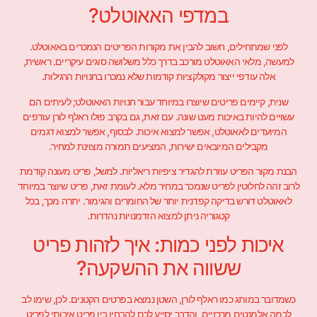
במדפי האאוטלט?
לפני שמתחילים, חשוב להבין את מקורות הפריטים הנמכרים באאוטלט.
למעשה, מלאי האאוטלט מורכב בדרך כלל משלושה סוגים עיקריים. ראשית,
אלה עודפי ייצור מקולקציות קודמות שלא נמכרו בחנויות הרגילות.
שנית, קיימים פריטים שיוצרו במיוחד עבור חנויות האאוטלט; לעיתים הם
עשויים להיות באיכות מעט שונה. עם זאת, גם בקרב פולו ראלף לורן עודפים
המיועדים לאאוטלט, אפשר למצוא איכות. לבסוף, אפשר למצוא דגמים
מקבילים המיובאים ישירות, המציעים תמורה מצוינת למחיר.
הבנת מקור הפריט עוזרת להגדיר ציפיות ריאליות. למשל, פריט מעונה קודמת
לרוב זהה לחלוטין לפריט שנמכר במחיר מלא. לעומת זאת, פריט שיוצר במיוחד
לאאוטלט דורש בדיקה קפדנית יותר של החומרים והגימור. יתרה מכך, בכל
קטגוריה ניתן למצוא הזדמנויות נהדרות.
איכות לפני כמות: איך לזהות פריט
ששווה את ההשקעה?
כשמדובר במותג כמו ראלף לורן, השטן נמצא בפרטים הקטנים. לכן, שימו לב
לכמה אלמנטים מרכזיים, והדבר יסייע לכם להבחין בין פריט איכותי לפריט