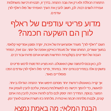
התמורה הכוללת ולא רק את גובה ההנחה. בדרך זו, תבטיחו רכישה משתלמת
ועמידה לשנים רבות. לכן, חשוב להבין את הערך האמיתי של פולו ראלף לורן
עודפים.
מדוע פריטי עודפים של ראלף
לורן הם השקעה חכמה?
השם "ראלף לורן" מעורר אסוציאציות של איכות, יוקרה וסגנון אמריקאי קלאסי.
במשך עשורים, המותג שמר על מעמדו כאייקון אופנה על-זמני. עם זאת, המחיר
הגבוה של הפריטים בקולקציות החדשות מנגיש אותם פחות עבור רבים.
לכן, כאן נכנס לתמונה שוק האאוטלט. הוא מציע הזדמנות לרכוש פריטים
נחשקים אלה במחירים נוחים יותר. במיוחד, פריטי פולו ראלף לורן עודפים הפכו
פופולריים מאוד.
אך קנייה באאוטלט דורשת יותר מסתם חיפוש אחר ההנחה הגדולה ביותר.
למעשה, כדי להפוך רכישה כזו למשתלמת באמת, עליכם להבין לעומק את
המוצר. בנוסף, המדריך הזה יספק לכם כלים לזהות איכות, להבין מה אתם
קונים, ולבנות מלתחה חכמה ואיכותית. מלתחה כזו תשרת אתכם לאורך זמן.
הבנת המלאי: מה באמת נמצא