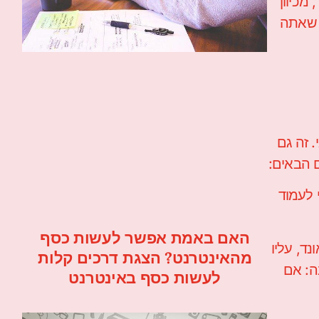
מכיוון
 שאתה
 זה גם
ם הבאים:
די לעמוד
האם באמת אפשר לעשות כסף
הרוכבים על קורקינט חשמלי היא 200 פאונד. אם ילדכם שוקל פחות מ-200 פאונד, עליו
מהאינטרנט? הצגת דרכים קלות
ה: אם
לעשות כסף באינטרנט