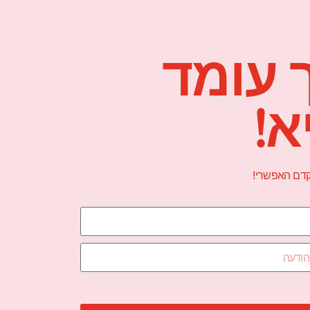
 עומד
א!
הקדם האפשרי!