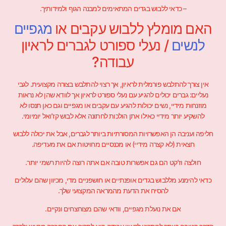
– כדאי ללבוש בגדים המתאימים למבנה הגוף ולמידותיך.
האם מומלץ ללבוש עקבים או
מגפיים
לנשים
/ נעלי ספורט לגברים לראיון
עבודה?
אין צורך להתלבש פורמלית לראיון, אך רצוי להתלבש בצורה מקצועית. לגבי
נעליים: גברים יכולים להגיע עם נעלי ספורט לראיון אך לוודא שהן לא נראות
מוזנחות מידיי, נשים יכולות להגיע עם עקבים או מגפיים וגם כאן תנסו לא
להשקיע יותר מידיי כאילו אתן הולכות לחתונה אלא לבוש קז’ואל יומיומי.
חליפה ועניבה הן האפשרויות המסורתיות ביותר לגברים, אבל את יכולה ללבוש
חצאית (לא קצרה מידיי) או מכנסיים מחויטות אם את מעדיפה.
חולצה וז'קט הם גם אפשרות טובה אם אתה רוצה להיות רשמי יותר.
כדאי להימנע מללבוש בגדים אופנתיים או חושפניים מדי, מכיוון שהם עלולים
להסיח את הדעת מהמראה המקצועי שלך.
אם את נועלת מגפיים, וודאי שהם מצוחצחים ונקיים.