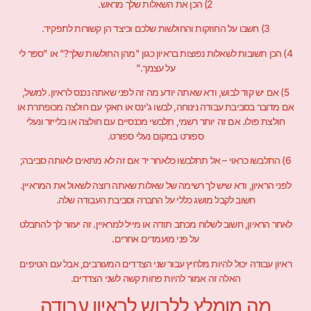
2) הכן את השאלות שלך מראש.
3) חשבו על החוזקות והחולשות שלכם וכיצד הן קשורות לתפקיד.
4) הכן תשובות לשאלות נפוצות בראיון כגון "מהן החולשות שלך?" או "ספר לי
על עצמך."
5) אם יש קוד לבוש, ודא שאתה יודע מה זה לפני שאתה נכנס לראיון. למשל,
אם מדובר בסביבת עבודה נינוחה, לבשו ג'ינס או חאקי עם חולצה מכופתרת או
חולצת פולו. אם זה יותר רשמי, תלבשי מכנסיים עם חולצה או בלייזר ונעלי
ספורט במקום נעלי ספורט.
6) התלבשו כראוי – אל תתלבשו כלאחר יד אם זה לא מתאים לאותה סביבה;
לפני הראיון, ודא שיש לך רשימה של שאלות שאתה רוצה לשאול את המראיין.
חשוב לקבל מושג כללי על החברה וסביבת העבודה שלה.
לאחר הראיון, חשוב לשלוח מכתב תודה או מייל למראיין. זה יעזור לך להתבלט
על פני מועמדים אחרים.
ראיון עבודה יכול להיות מלחיץ עבור שני הצדדים המעורבים, אבל עם הטיפים
האלה זה אמור להיות פחות קשה לשני הצדדים.
מה מומלץ ללבוש לראיון עבודה