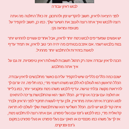
לבוש ראיון עבודה
לפני היציאה לראיון, חשוב להקדיש זמן ולהתכונן. זה כולל החלטה מה אתה
רוצה ללבוש ואיך אתה רוצה לעצב את השיער שלך. כמו כן, חשוב להקפיד על
מטופח ומראה נקי.
יש אנשים שמעדיפים לבוש נינוח יותר לראיון, אבל אחרים עשויים להרגיש יותר
בנוח בלבוש רשמי. אם אינכם בטוחים מה יהיה הכי טוב לראיון, אז תמיד עדיף
לטעות בזהירות ולהתלבש יותר מהרגיל.
הכנה לראיון עבודה אינה רק תרגול תשובות לשאלות ראיון טיפוסיות. זה גם על
איך אתה מתלבש.
ישנם כמה כללים כלליים שיש להקפיד עליהם כאשר מתלבשים לראיון עבודה.
הכלל הראשון הוא לעולם לא ללבוש משהו רשמי מדי, כמו חליפה. זה יגרום לך
להיראות נוקשה ובלתי נגישה. עדיף ללבוש משהו נינוח ומקצועי יותר, כמו בלייזר
או חולצה עם עניבה או קרדיגן. הכלל השני הוא שהתלבושת צריכה להתאים
לסוג החברה איתה אתה מתראיין, ולכן עדיף לעשות תחקיר לפני הראיון ולברר
איזה קוד לבוש יש להם. הכלל השלישי הוא שהתלבושת שלך לעולם לא תראה
קז'ואלית מדי, כמו ללבוש ג'ינס עם נעלי ספורט. אם אתה רוצה להתלבש נינוח,
אז לך על משהו כמו מכנסיים או חאקי עם נעלי ספורט או נעלי ספורט במקום
ג'ינס וסניקרס.