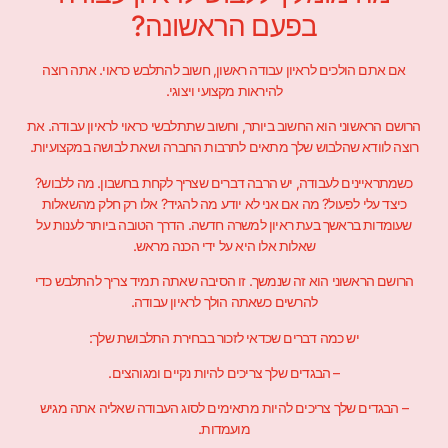
בפעם הראשונה?
אם אתם הולכים לראיון עבודה ראשון, חשוב להתלבש כראוי. אתה רוצה
להיראות מקצועי ויצוגי.
הרושם הראשוני הוא החשוב ביותר, וחשוב שתתלבשי כראוי לראיון עבודה. את
רוצה לוודא שהלבוש שלך מתאים לתרבות החברה ושאת לבושה במקצועיות.
כשמתראיינים לעבודה, יש הרבה דברים שצריך לקחת בחשבון. מה ללבוש?
כיצד עלי לפעול? מה אם אני לא יודע מה להגיד? אלו רק חלק מהשאלות
שעומדות בראשך בעת ראיון למשרה חדשה. הדרך הטובה ביותר לענות על
שאלות אלו היא על ידי הכנה מראש.
הרושם הראשוני הוא זה שנמשך. זו הסיבה שאתה תמיד צריך להתלבש כדי
להרשים כשאתה הולך לראיון עבודה.
יש כמה דברים שכדאי לזכור בבחירת התלבושת שלך:
– הבגדים שלך צריכים להיות נקיים ומגוהצים.
– הבגדים שלך צריכים להיות מתאימים לסוג העבודה שאליה אתה מגיש
מועמדות.